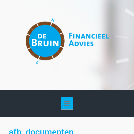
Spring naar de hoofdinhoud
afb. documenten