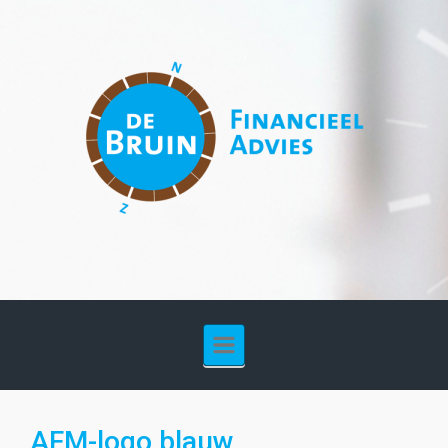
Spring naar de hoofdinhoud
AFM-logo blauw